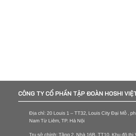
CÔNG TY CỔ PHẦN TẬP ĐOÀN HOSHI VIỆ
Địa chỉ: 20 Louis 1 – TT32, Louis City Đại Mỗ , 
Nam Từ Liêm, TP. Hà Nội
Trụ sở chính: Tầng 2, Nhà 16B, TT10, Khu đô th