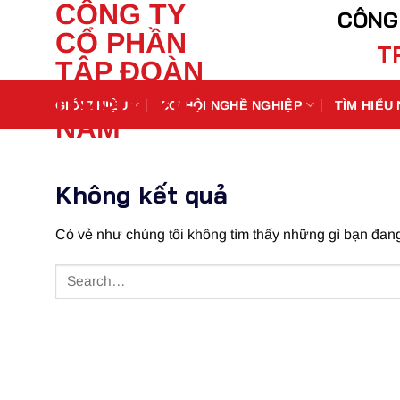
CÔNG TY
Chuyển
CÔNG
đến
CỔ PHẦN
T
nội
TẬP ĐOÀN
dung
HOSHI VIỆT
GIỚI THIỆU
CƠ HỘI NGHỀ NGHIỆP
TÌM HIỂU
NAM
Không kết quả
Có vẻ như chúng tôi không tìm thấy những gì bạn đang t