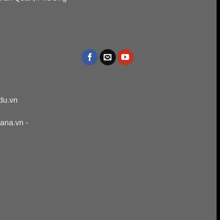
บาคาร่า
ขายบุหรี่ไฟฟ้า
iqos
เว็บแทงบอล
Heng36
Heng36
6
du.vn
jana.vn
-