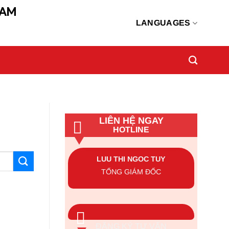
NAM
LANGUAGES
LIÊN HỆ NGAY
HOTLINE
LUU THI NGOC TUY
TỔNG GIÁM ĐỐC
ĐĂNG KÝ TƯ VẤN