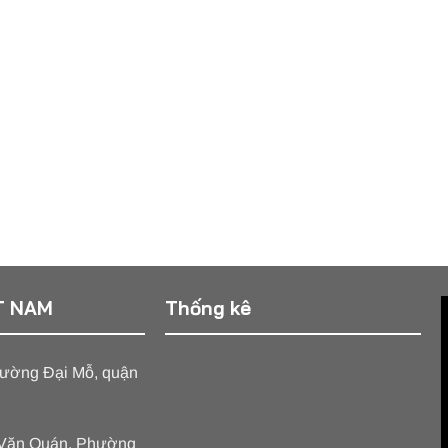
T NAM
Thống kê
phường Đại Mỗ, quận
บาคาร่า
ขายบุหรี่ไฟฟ้า
iqos
เว็บแทงบอล
บาคาร่า
ขายบุหรี่ไฟฟ้า
iqos
เว็บแทงบอล
ị Văn Quán, Phường