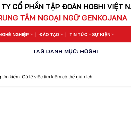
 TY CỔ PHẦN TẬP ĐOÀN HOSHI VIỆT 
RUNG TÂM NGOẠI NGỮ GENKOJANA
 NGHỀ NGHIỆP
ĐÀO TẠO
TIN TỨC – SỰ KIỆN
TAG DANH MỤC:
HOSHI
ìm kiếm. Có lẽ việc tìm kiếm có thể giúp ích.