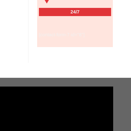
24/7
[contact-form-7 id="8"]